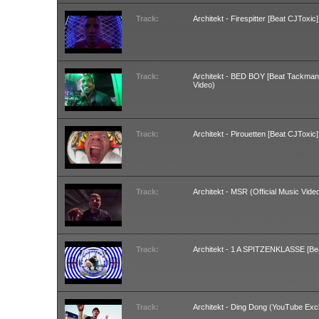
Track:
Architekt - Firespitter [Beat CJToxic
Track:
Architekt - BED BOY [Beat Tackmann
Video)
Track:
Architekt - Pirouetten [Beat CJToxic
Track:
Architekt - MSR (Official Music Vide
Track:
Architekt - 1 A SPITZENKLASSE [Bea
Track:
Architekt - Ding Dong (YouTube Exc