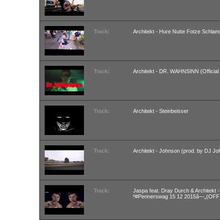
Track:
Architekt - Hure Nutte Fotze Schla
Track:
Architekt - DR. WAHNSINN (Official
Track:
Architekt - Steinbeisser
Track:
Architekt - Johnson (prod. by DJ J
Track:
Jaspa feat. Dray Durch & Architekt
º#Pennerswag 15 12 2015â—„(OFF