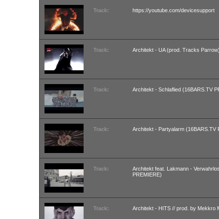
Track:
https://youtube.com/devicesupport
Track:
Architekt - UA (prod. Tracks Parrow
Track:
Architekt - Schlaflied (16BARS.TV
Track:
Architekt - Partyalarm (16BARS.T
Track:
Architekt feat. Lakmann - Verwahrl
PREMIERE)
Track:
Architekt - HITS // prod. by Mek